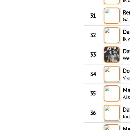
Re
31
Ga
Da
32
Ik 
Da
33
We
Do
34
Vr
Ma
35
Als
Da
36
Jo
Ma