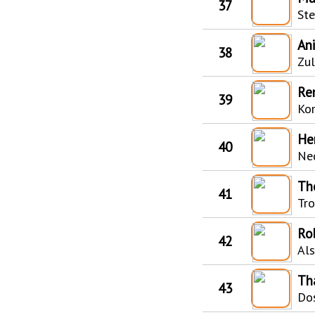
37
Ste
An
38
Zu
Re
39
Kom
He
40
Ne
Th
41
Tro
Ro
42
Als
Tha
43
Do