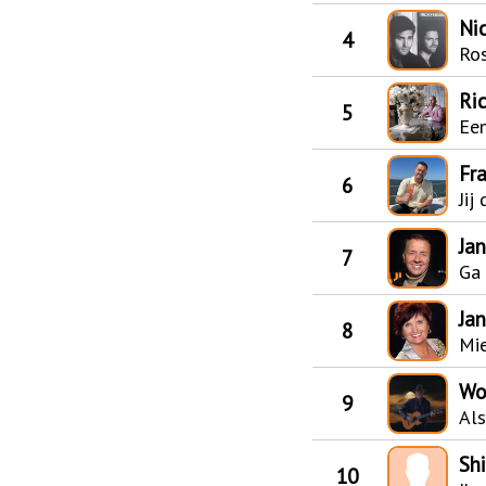
Ni
4
Ro
Ri
5
Een
Fra
6
Jij
Ja
7
Ga
Ja
8
Mi
Wo
9
Als
Shi
10