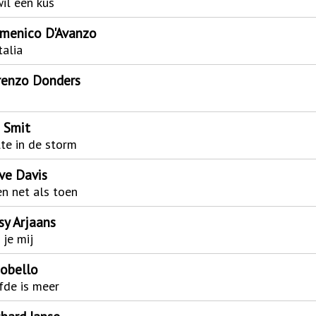
wil een kus
menico D'Avanzo
alia
renzo Donders
n Smit
lte in de storm
ve Davis
n net als toen
sy Arjaans
 je mij
cobello
fde is meer