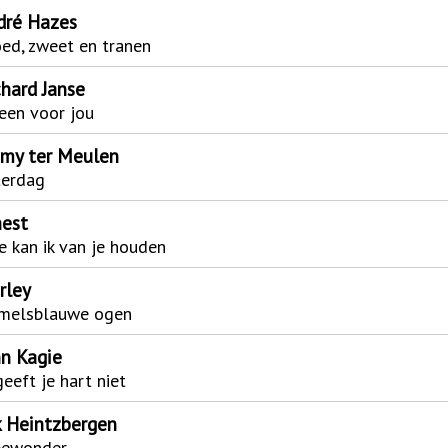
dré Hazes
ed, zweet en tranen
chard Janse
een voor jou
mmy ter Meulen
terdag
nest
 kan ik van je houden
rley
melsblauwe ogen
hn Kagie
 geeft je hart niet
k Heintzbergen
 bewonder