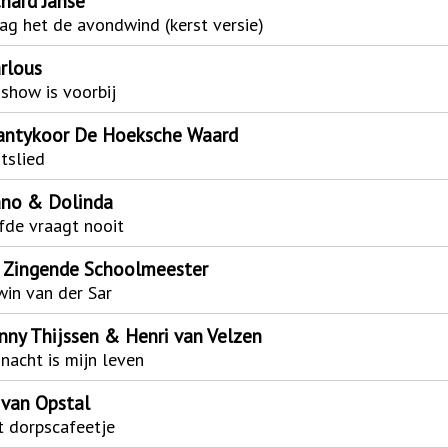
chard Janse
ag het de avondwind (kerst versie)
rlous
show is voorbij
antykoor De Hoeksche Waard
tslied
no & Dolinda
fde vraagt nooit
 Zingende Schoolmeester
in van der Sar
nny Thijssen & Henri van Velzen
nacht is mijn leven
 van Opstal
 dorpscafeetje