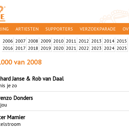
ING
ARTIESTEN
SUPPORTERS
VERZOEKPARADE
OV
2006
2007
2008
2009
SUPPORTERSACTIES
2010
2011
2012
2013
2014
2015
WA
2016
2017
2018
2019
2020
2021
2022
2023
2024
2025
 ORANJE
AANMELDEN
CL
1000 van 2008
AD
1000
DI
chard Janse & Rob van Daal
mis je zo
PR
renzo Donders
CO
 jou
ter Marnier
xelstroom