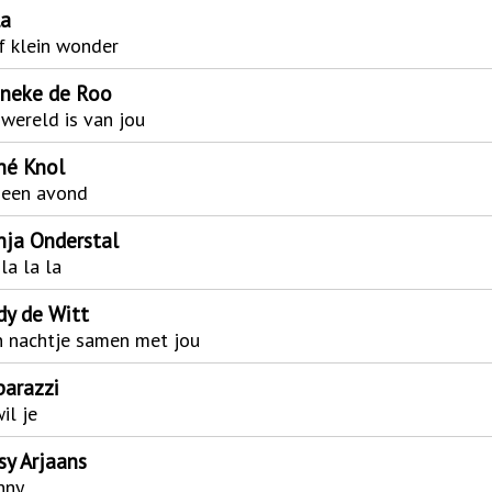
la
f klein wonder
nneke de Roo
wereld is van jou
né Knol
 een avond
nja Onderstal
la la la
dy de Witt
 nachtje samen met jou
parazzi
wil je
sy Arjaans
nny