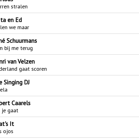
rren stralen
ita en Ed
llen we maar
né Schuurmans
 bij me terug
nri van Velzen
derland gaat scoren
e Singing DJ
ela
bert Caarels
 je gaat
t's It
s ojos