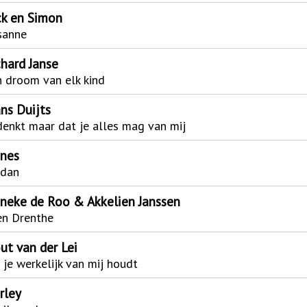
ck en Simon
sanne
chard Janse
 droom van elk kind
ns Duijts
 denkt maar dat je alles mag van mij
nnes
 dan
nneke de Roo & Akkelien Janssen
en Drenthe
ut van der Lei
 je werkelijk van mij houdt
rley