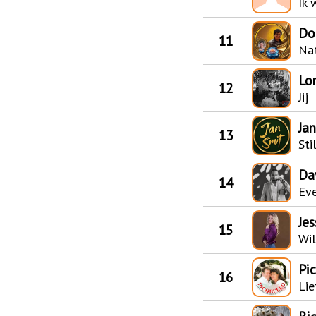
Ik 
Do
11
Nat
Lo
12
Jij
Ja
13
Sti
Da
14
Eve
Jes
15
Wil
Pi
16
Lie