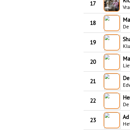
Ri
17
Vra
Ma
18
De 
Sh
19
Klu
Ma
20
Lie
De
21
Edw
He
22
De 
Ad
23
Het