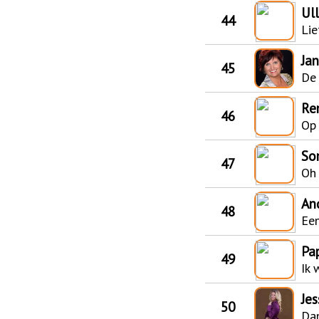
Ul
44
Lie
Ja
45
De 
Re
46
Op
So
47
Oh 
An
48
Een
Pa
49
Ik 
Jes
50
Da