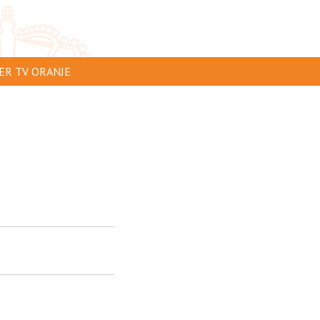
ER TV ORANJE
AR TE ZIEN
IP INSTUREN
VERTEREN
SCLAIMER
IVACY
NTACT