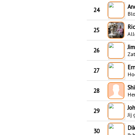
An
24
Blo
Ri
25
All
Ji
26
Za
Er
27
Hoe
Shi
28
He
Jo
29
Jij
Di
30
Ik