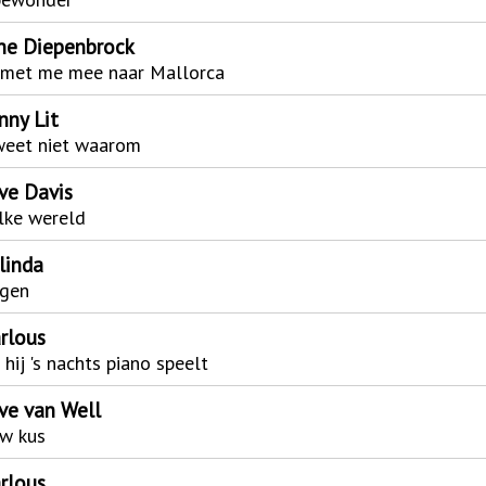
ne Diepenbrock
 met me mee naar Mallorca
nny Lit
weet niet waarom
ve Davis
lke wereld
linda
agen
rlous
 hij 's nachts piano speelt
ve van Well
uw kus
rlous