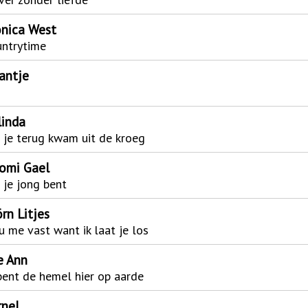
nica West
untrytime
antje
linda
 je terug kwam uit de kroeg
omi Gael
 je jong bent
rn Litjes
 me vast want ik laat je los
e Ann
 bent de hemel hier op aarde
rnel