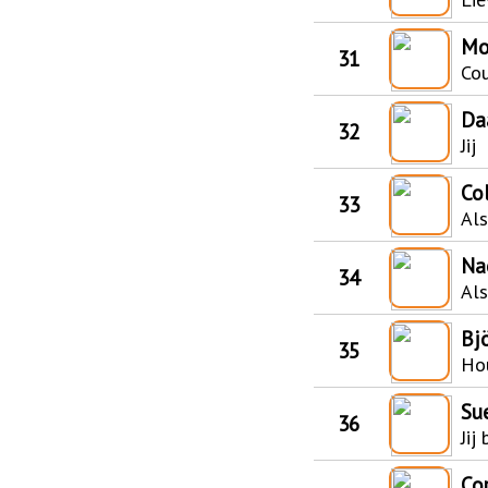
Mo
31
Co
Da
32
Jij
Co
33
Als
Na
34
Als
Bjö
35
Hou
Su
36
Jij
Co