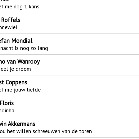
ef me nog 1 kans
 Roffels
nnewiel
efan Mondial
nacht is nog zo lang
no van Wanrooy
deel je droom
ist Coppens
f me jouw liefde
Floris
adinha
win Akkermans
zou het willen schreeuwen van de toren