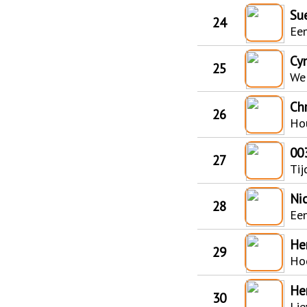
Su
24
Een
Cy
25
We 
Chr
26
Ho
00
27
Tij
Ni
28
Een
He
29
Ho
He
30
Lie