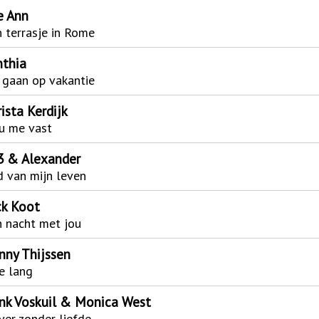
e Ann
 terrasje in Rome
nthia
gaan op vakantie
ista Kerdijk
u me vast
3 & Alexander
d van mijn leven
ck Koot
 nacht met jou
nny Thijssen
e lang
nk Voskuil & Monica West
ver zonder liefde