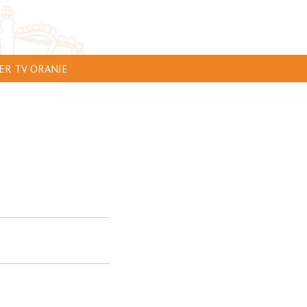
ER TV ORANJE
AR TE ZIEN
IP INSTUREN
VERTEREN
SCLAIMER
IVACY
NTACT