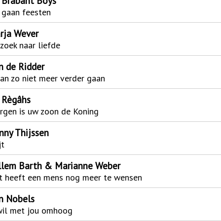
 Brabant Boys
 gaan feesten
rja Wever
zoek naar liefde
n de Ridder
kan zo niet meer verder gaan
 Règâhs
gen is uw zoon de Koning
nny Thijssen
jt
llem Barth & Marianne Weber
t heeft een mens nog meer te wensen
n Nobels
wil met jou omhoog