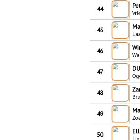
Pet
44
Vri
Ma
45
Laa
Wi
46
Waa
DU
47
Oge
Za
48
Bru
Ma
49
Zoa
El
50
Lin