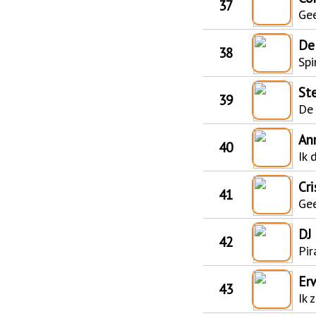
37
Ge
De
38
Spi
St
39
De 
An
40
Ik 
Cr
41
Gee
DJ 
42
Pir
Er
43
Ik 