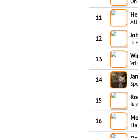
Oh 
He
11
All
Jo
12
'k 
Wi
13
Vrij
Ja
14
Spo
Ro
15
Ik 
Me
16
Hal