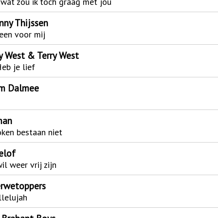
wat zou ik toch graag met jou
nny Thijssen
een voor mij
ly West & Terry West
Heb je lief
m Dalmee
man
ken bestaan niet
elof
wil weer vrij zijn
rwetoppers
lelujah