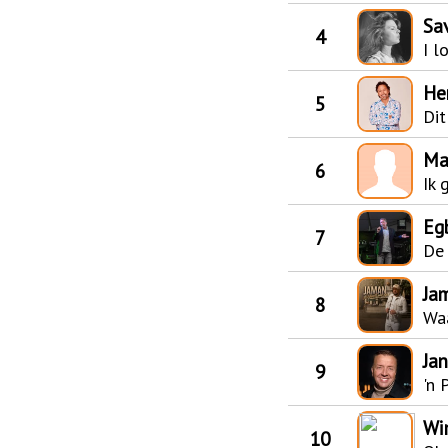
Sa
4
I l
He
5
Dit
Ma
6
Ik 
Eg
7
De 
Ja
8
Wa
Ja
9
'n 
Wi
10