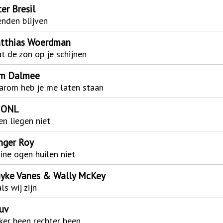
er Bresil
enden blijven
tthias Woerdman
t de zon op je schijnen
m Dalmee
rom heb je me laten staan
ONL
n liegen niet
nger Roy
ine ogen huilen niet
yke Vanes & Wally McKey
ls wij zijn
luv
ker been rechter been