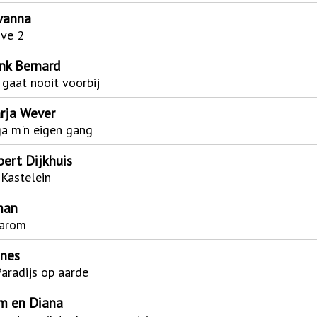
vanna
ove 2
nk Bernard
 gaat nooit voorbij
rja Wever
ga m'n eigen gang
bert Dijkhuis
Kastelein
man
arom
nnes
Paradijs op aarde
m en Diana