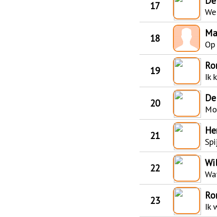
De
17
We
Ma
18
Op 
Ro
19
Ik 
De
20
Mor
He
21
Spi
Wi
22
Wa
Ro
23
Ik 