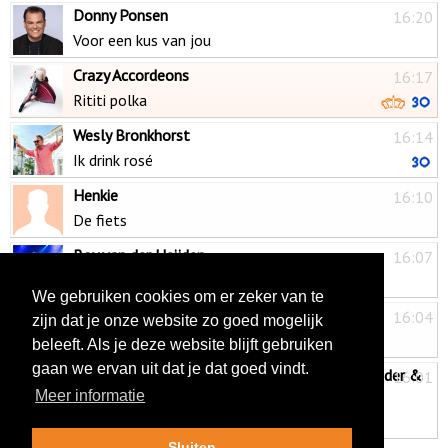
Donny Ponsen
16:20
Voor een kus van jou
Crazy Accordeons
16:17
Rititi polka
Wesly Bronkhorst
16:14
Ik drink rosé
Henkie
16:10
De fiets
Boy van der Heijden
16:07
Wat een dag, wat een sfeer
We gebruiken cookies om er zeker van te
Stefan de Keijzer & FeestDJ Bas
16:04
zijn dat je onze website zo goed mogelijk
Hup Holland hup!
beleeft. Als je deze website blijft gebruiken
gaan we ervan uit dat je dat goed vindt.
John de Bever & Wilfred Genee & Wesley Sneijder &
16:01
Meer informatie
Rafael van der Vaart
Koekoek (WK Versie)
Sluiten