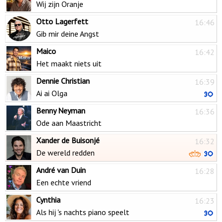
Wij zijn Oranje
Otto Lagerfett
16:46
Gib mir deine Angst
Maico
16:42
Het maakt niets uit
Dennie Christian
16:39
Ai ai Olga
Benny Neyman
16:36
Ode aan Maastricht
Xander de Buisonjé
16:32
De wereld redden
André van Duin
16:28
Een echte vriend
Cynthia
16:23
Als hij 's nachts piano speelt