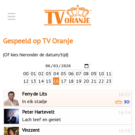
Gespeeld op TV Oranje
(Of kies hieronder de datum/tijd)
00
01
02
03
04
05
06
07
08
09
10
11
12
13
14
15
16
17
18
19
20
21
22
23
Ferry de Lits
16:57
In elk stadje
Peter Hartevelt
16:54
Lach leef en geniet
Vinzzent
16:50