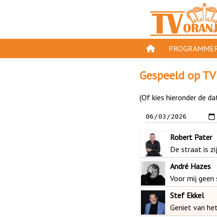
PROGRAMMER
PROGRAMMA'S
Gespeeld op TV
GESPEELD OP TV
(Of kies hieronder de da
ORANJE KROON
TV ORANJE TOP 
Robert Pater
11 VAN ORANJE
De straat is z
André Hazes
Voor mij geen 
Stef Ekkel
Geniet van he