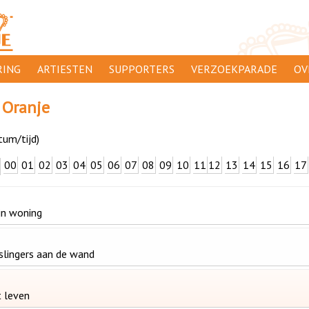
ING
ARTIESTEN
SUPPORTERS
VERZOEKPARADE
OV
SUPPORTERSACTIES
WA
 Oranje
 ORANJE
AANMELDEN
CL
tum/tijd)
AD
00
01
02
03
04
05
06
07
08
09
10
11
12
13
14
15
16
17
1000
DI
PR
ijn woning
CO
slingers aan de wand
t leven