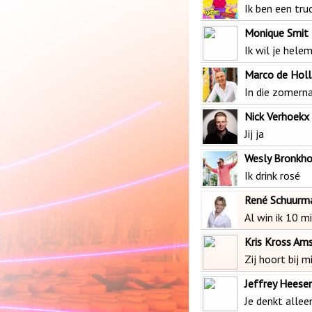
Ik ben een tru
Monique Smit
Ik wil je hele
Marco de Holl
In die zomern
Nick Verhoekx
Jij ja
Wesly Bronkho
Ik drink rosé
René Schuurm
Al win ik 10 m
Kris Kross Am
Zij hoort bij mi
Jeffrey Heese
Je denkt allee