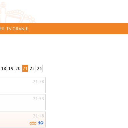
ER TV ORANJE
AR TE ZIEN
IP INSTUREN
VERTEREN
18
19
20
21
22
23
SCLAIMER
21:58
IVACY
NTACT
21:53
21:48