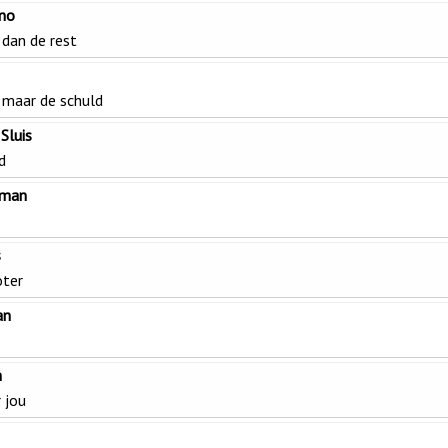
ino
 dan de rest
 maar de schuld
Sluis
d
rman
s
oter
an
n
 jou