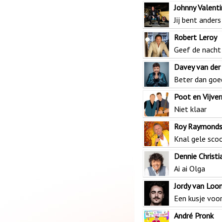
Johnny Valent
Jij bent anders
Robert Leroy
Geef de nacht
Davey van der 
Beter dan goe
Poot en Vijve
Niet klaar
Roy Raymond
Knal gele sco
Dennie Christi
Ai ai Olga
Jordy van Loo
Een kusje voor
André Pronk