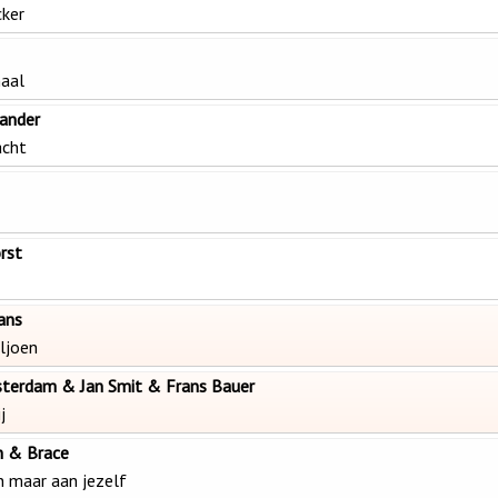
cker
maal
ander
acht
rst
ans
iljoen
sterdam & Jan Smit & Frans Bauer
j
n & Brace
n maar aan jezelf