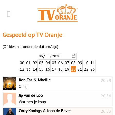
Gespeeld op TV Oranje
(Of kies hieronder de datum/tijd)
00
01
02
03
04
05
06
07
08
09
10
11
12
13
14
15
16
17
18
19
20
21
22
23
Ron Tas & Mireille
20:59
Oh jij
Jip van de Loo
20:56
Wat ben je knap
Corry Konings & John de Bever
20:53