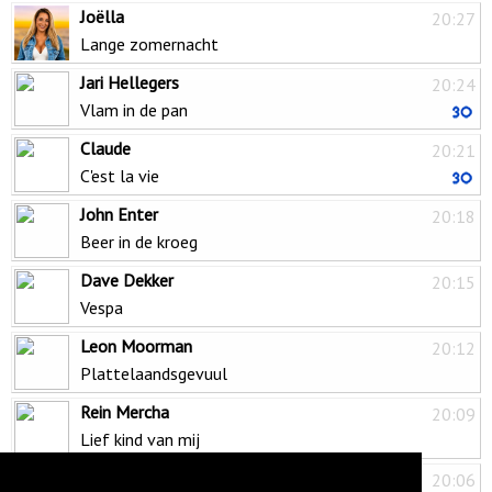
Joëlla
20:27
Lange zomernacht
Jari Hellegers
20:24
Vlam in de pan
Claude
20:21
C'est la vie
John Enter
20:18
Beer in de kroeg
Dave Dekker
20:15
Vespa
Leon Moorman
20:12
Plattelaandsgevuul
Rein Mercha
20:09
Lief kind van mij
Django Wagner & The Rosenberg Trio
20:06