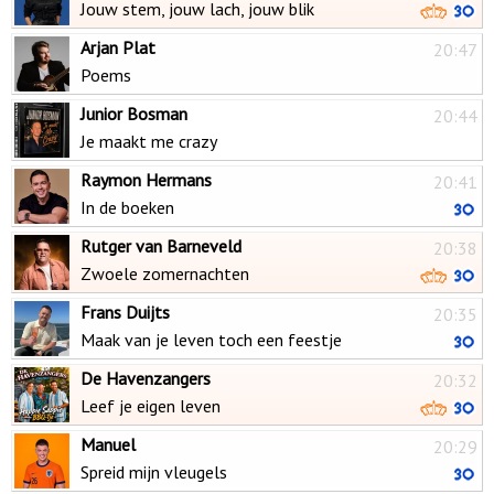
Jouw stem, jouw lach, jouw blik
Arjan Plat
20:47
Poems
Junior Bosman
20:44
Je maakt me crazy
Raymon Hermans
20:41
In de boeken
Rutger van Barneveld
20:38
Zwoele zomernachten
Frans Duijts
20:35
Maak van je leven toch een feestje
De Havenzangers
20:32
Leef je eigen leven
Manuel
20:29
Spreid mijn vleugels