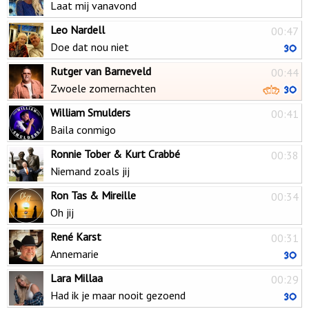
Laat mij vanavond
Leo Nardell
00:47
Doe dat nou niet
Rutger van Barneveld
00:44
Zwoele zomernachten
William Smulders
00:41
Baila conmigo
Ronnie Tober & Kurt Crabbé
00:38
Niemand zoals jij
Ron Tas & Mireille
00:34
Oh jij
René Karst
00:31
Annemarie
Lara Millaa
00:29
Had ik je maar nooit gezoend