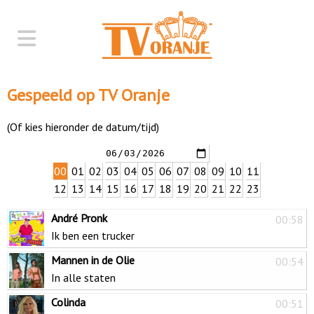
Gespeeld op TV Oranje
(Of kies hieronder de datum/tijd)
00
01
02
03
04
05
06
07
08
09
10
11
12
13
14
15
16
17
18
19
20
21
22
23
André Pronk
00:58
Ik ben een trucker
Mannen in de Olie
00:54
In alle staten
Colinda
00:51