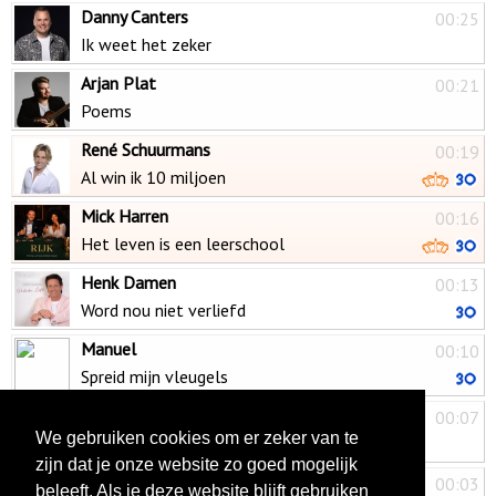
Danny Canters
00:25
Ik weet het zeker
Arjan Plat
00:21
Poems
René Schuurmans
00:19
Al win ik 10 miljoen
Mick Harren
00:16
Het leven is een leerschool
Henk Damen
00:13
Word nou niet verliefd
Manuel
00:10
Spreid mijn vleugels
Nick Verhoekx
00:07
We gebruiken cookies om er zeker van te
Jij ja
zijn dat je onze website zo goed mogelijk
Glenn de Koning
00:03
beleeft. Als je deze website blijft gebruiken