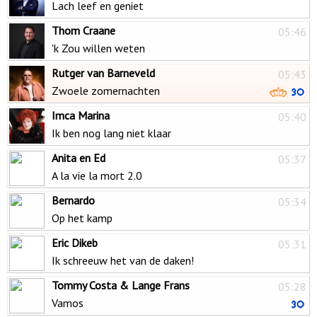
Lach leef en geniet
Thom Craane
05:46
'k Zou willen weten
Rutger van Barneveld
05:43
Zwoele zomernachten
Imca Marina
05:40
Ik ben nog lang niet klaar
Anita en Ed
05:37
A la vie la mort 2.0
Bernardo
05:34
Op het kamp
Eric Dikeb
05:31
Ik schreeuw het van de daken!
Tommy Costa & Lange Frans
05:28
Vamos