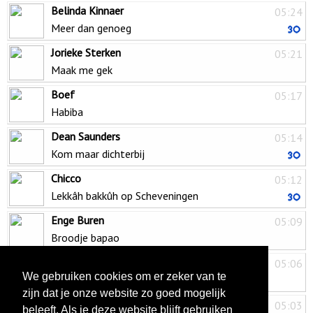
Belinda Kinnaer
05:24
Meer dan genoeg
Jorieke Sterken
05:21
Maak me gek
Boef
05:17
Habiba
Dean Saunders
05:14
Kom maar dichterbij
Chicco
05:12
Lekkâh bakkûh op Scheveningen
Enge Buren
05:09
Broodje bapao
Nick Beernaert
05:06
We gebruiken cookies om er zeker van te
Wachtzaal
zijn dat je onze website zo goed mogelijk
Marco Kanters
05:03
beleeft. Als je deze website blijft gebruiken