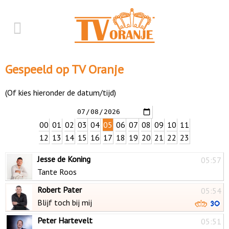
Gespeeld op TV Oranje
(Of kies hieronder de datum/tijd)
00
01
02
03
04
05
06
07
08
09
10
11
12
13
14
15
16
17
18
19
20
21
22
23
Jesse de Koning
05:57
Tante Roos
Robert Pater
05:54
Blijf toch bij mij
Peter Hartevelt
05:51