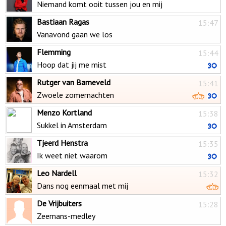
Niemand komt ooit tussen jou en mij
Bastiaan Ragas
15:47
Vanavond gaan we los
Flemming
15:44
Hoop dat jij me mist
Rutger van Barneveld
15:41
Zwoele zomernachten
Menzo Kortland
15:38
Sukkel in Amsterdam
Tjeerd Henstra
15:35
Ik weet niet waarom
Leo Nardell
15:32
Dans nog eenmaal met mij
De Vrijbuiters
15:28
Zeemans-medley