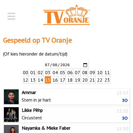
Gespeeld op TV Oranje
(Of kies hieronder de datum/tijd)
00
01
02
03
04
05
06
07
08
09
10
11
12
13
14
15
16
17
18
19
20
21
22
23
Ammar
15:57
Stem in je hart
Likke Pêhp
15:55
Circustent
Nayamka & Mieke Faber
15:50