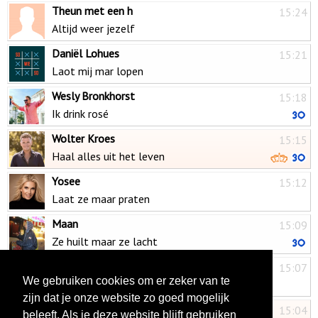
Theun met een h
15:24
Altijd weer jezelf
Daniël Lohues
15:21
Laot mij mar lopen
Wesly Bronkhorst
15:18
Ik drink rosé
Wolter Kroes
15:15
Haal alles uit het leven
Yosee
15:12
Laat ze maar praten
Maan
15:09
Ze huilt maar ze lacht
Niels Korsuize
15:07
We gebruiken cookies om er zeker van te
Gitana
zijn dat je onze website zo goed mogelijk
Justen de Wildt
15:04
beleeft. Als je deze website blijft gebruiken